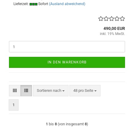
Lieferzeit:
Sofort
(Ausland abweichend)
490,00 EUR
inkl. 19% MwSt.
IN DEN WARENKORB
Sortieren nach
pro Seite
Sortieren nach
48 pro Seite
1
1
bis
8
(von insgesamt
8
)