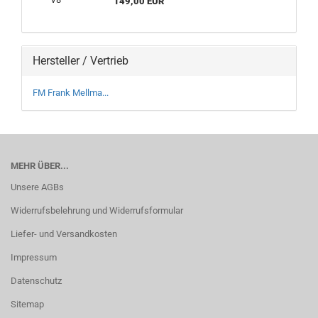
149,00 EUR
Hersteller / Vertrieb
FM Frank Mellma...
MEHR ÜBER...
Unsere AGBs
Widerrufsbelehrung und Widerrufsformular
Liefer- und Versandkosten
Impressum
Datenschutz
Sitemap