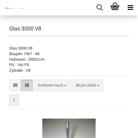
Glas 3000 V8
Glas 3000 V8
Baujahr 1967 - 68
Hubraum : 2982ccm
PS : 160 PS
Zylinder : V8
Sortieren nach
pro Seite
Sortieren nach
48 pro Seite
1