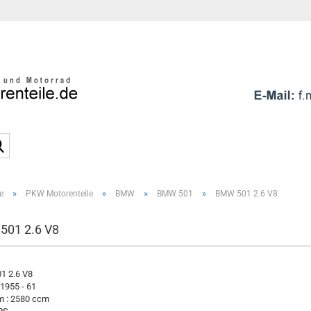
Sprache auswählen
E-Mai
Pass
Suche...
»
»
»
»
e
PKW Motorenteile
BMW
BMW 501
BMW 501 2.6 V8
Konto e
Passwo
501 2.6 V8
1 2.6 V8
 1955 - 61
 : 2580 ccm