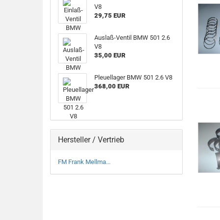
V8
29,75 EUR
Auslaß-Ventil BMW 501 2.6
V8
35,00 EUR
Pleuellager BMW 501 2.6 V8
368,00 EUR
Hersteller / Vertrieb
FM Frank Mellma...