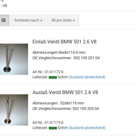
 PS
 : V8
Sortieren nach
pro Seite
Sortieren nach
48 pro Seite
Einlaß-Ventil BMW 501 2.6 V8
Abmessungen:36x8x114,5 mm
OE Vergleichsnummer:
502 105 201 04
Art.Nr.: 01-01172-0
Lieferzeit:
Sofort
(Ausland abweichend)
Auslaß-Ventil BMW 501 2.6 V8
Abmessungen: 32x8x115 mm
OE Vergleichsnummer: 502 105 205 04
Art.Nr.: 01-01173-0
Lieferzeit:
Sofort
(Ausland abweichend)