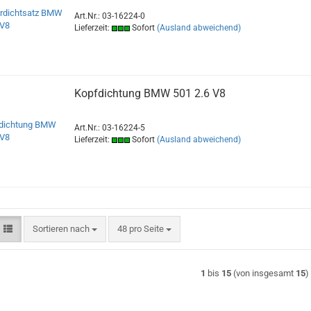
Art.Nr.: 03-16224-0
Lieferzeit:
Sofort
(Ausland abweichend)
Kopfdichtung BMW 501 2.6 V8
Art.Nr.: 03-16224-5
Lieferzeit:
Sofort
(Ausland abweichend)
Sortieren nach
pro Seite
Sortieren nach
48 pro Seite
1
bis
15
(von insgesamt
15
)