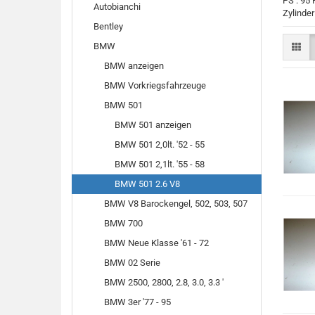
PS : 95
Autobianchi
Zylinder
Bentley
BMW
BMW anzeigen
BMW Vorkriegsfahrzeuge
BMW 501
BMW 501 anzeigen
BMW 501 2,0lt. '52 - 55
BMW 501 2,1lt. '55 - 58
BMW 501 2.6 V8
BMW V8 Barockengel, 502, 503, 507
BMW 700
BMW Neue Klasse '61 - 72
BMW 02 Serie
BMW 2500, 2800, 2.8, 3.0, 3.3 '
BMW 3er '77 - 95