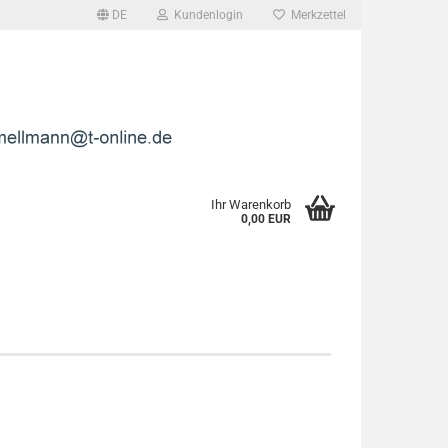
DE
Kundenlogin
Merkzettel
l
wort
Ihr Warenkorb
0,00 EUR
rstellen
rt vergessen?