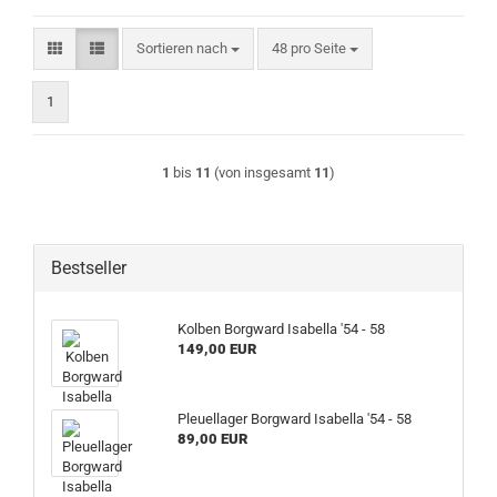
Sortieren nach
pro Seite
Sortieren nach
48 pro Seite
1
1
bis
11
(von insgesamt
11
)
Bestseller
Kolben Borgward Isabella '54 - 58
149,00 EUR
Pleuellager Borgward Isabella '54 - 58
89,00 EUR