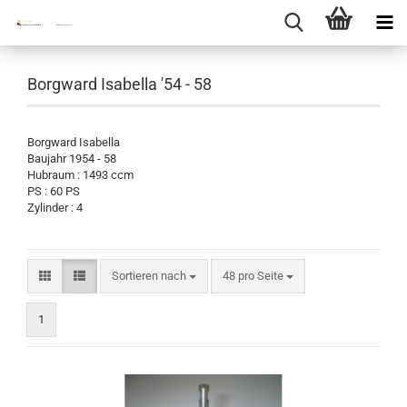
Borgward Isabella '54 - 58
Borgward Isabella
Baujahr 1954 - 58
Hubraum : 1493 ccm
PS : 60 PS
Zylinder : 4
Sortieren nach
pro Seite
Sortieren nach
48 pro Seite
1