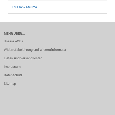
FM Frank Mellma...
MEHR ÜBER...
Unsere AGBs
Widerrufsbelehrung und Widerrufsformular
Liefer- und Versandkosten
Impressum
Datenschutz
Sitemap