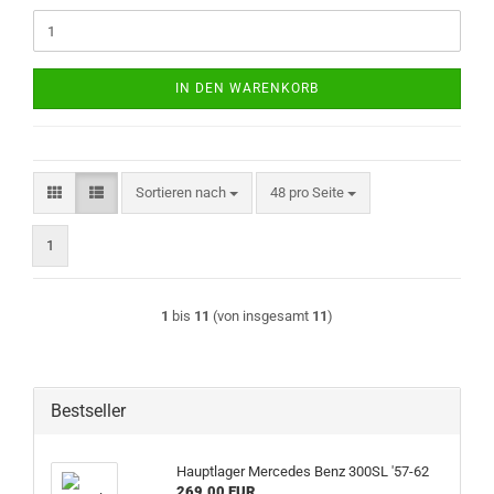
IN DEN WARENKORB
Sortieren nach
pro Seite
Sortieren nach
48 pro Seite
1
1
bis
11
(von insgesamt
11
)
Bestseller
Hauptlager Mercedes Benz 300SL '57-62
269,00 EUR