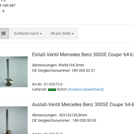
70 PS
M 189.987
: 6
Sortieren nach
pro Seite
Sortieren nach
48 pro Seite
Einlaß-Ventil Mercedes Benz 300SE Coupe '64-6
Abmessungen: 49x9x134,3mm
OE Vergleichsnummer: 189 053 02 01
Art.Nr.: 01-02672-0
Lieferzeit:
Sofort
(Ausland abweichend)
Auslaß-Ventil Mercedes Benz 300SE Coupe '64-
Abmessungen : 42x12x135,8mm
OE Vergleichsnummer : 189 053 00 05