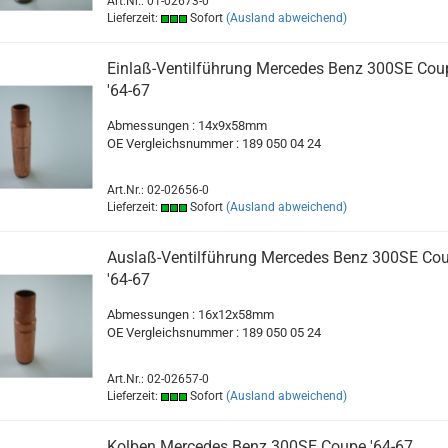
Art.Nr.: 01-02673-0
Lieferzeit:
Sofort
(Ausland abweichend)
Einlaß-Ventilführung Mercedes Benz 300SE Cou
'64-67
Abmessungen : 14x9x58mm
OE Vergleichsnummer : 189 050 04 24
Art.Nr.: 02-02656-0
Lieferzeit:
Sofort
(Ausland abweichend)
Auslaß-Ventilführung Mercedes Benz 300SE Co
'64-67
Abmessungen : 16x12x58mm
OE Vergleichsnummer : 189 050 05 24
Art.Nr.: 02-02657-0
Lieferzeit:
Sofort
(Ausland abweichend)
Kolben Mercedes Benz 300SE Coupe '64-67