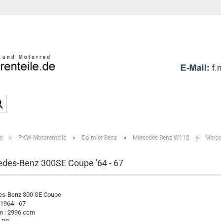
Sprache auswählen
E-Mai
Pass
Suche...
»
»
»
»
e
PKW Motorenteile
Daimler Benz
Mercedes Benz W112
Merce
Konto e
Passwo
des-Benz 300SE Coupe '64 - 67
s-Benz 300 SE Coupe
 1964 - 67
 : 2996 ccm