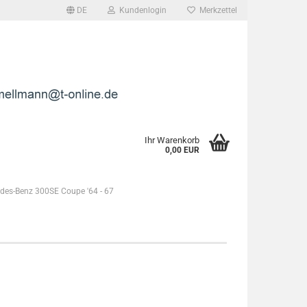
DE
Kundenlogin
Merkzettel
l
wort
Ihr Warenkorb
0,00 EUR
des-Benz 300SE Coupe '64 - 67
rstellen
rt vergessen?