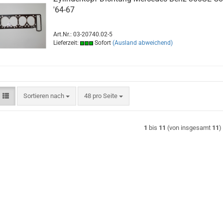
'64-67
Art.Nr.: 03-20740.02-5
Lieferzeit:
Sofort
(Ausland abweichend)
Sortieren nach
pro Seite
Sortieren nach
48 pro Seite
1
bis
11
(von insgesamt
11
)