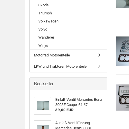
Skoda
Triumph
Volkswagen
Volvo
Wanderer
Willys
Motorrad Motorenteile
LKW und Traktoren Motorenteile
Bestseller
Einlaß-Ventil Mercedes Benz
300SE Coupe '64-67
39,00 EUR
Auslaß-Ventilführung
Mercedes Benz 300SE