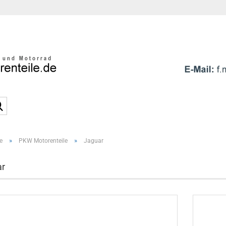
Sprache auswählen
E-Mai
Pass
Suche...
»
»
e
PKW Motorenteile
Jaguar
Konto e
Passwo
ar