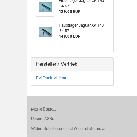
Pleuellager Jaguar XK 140
'54-57
129,00 EUR
Hauptlager Jaguar XK 140
'54-57
149,00 EUR
Hersteller / Vertrieb
FM Frank Mellma...
MEHR ÜBER...
Unsere AGBs
Widerrufsbelehrung und Widerrufsformular