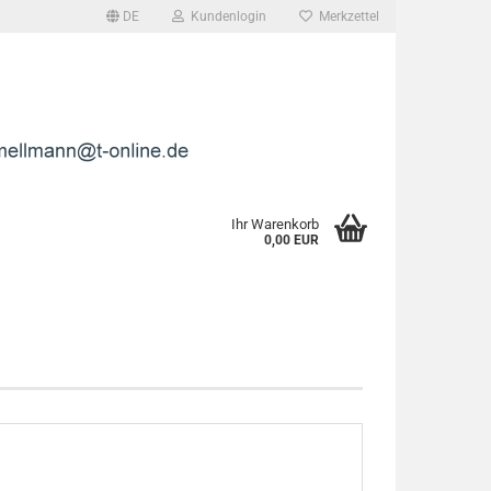
DE
Kundenlogin
Merkzettel
l
wort
Ihr Warenkorb
0,00 EUR
rstellen
rt vergessen?