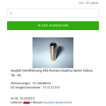
inkl. 19% MwSt.
IN DEN WARENKORB
Auslaß-Ventilführung Alfa Romeo Giulietta Sprint Veloce
'56 - 60
Abmessungen : 13,1x8x48mm
OE Vergleichsnummer : 13 15 12 015
Art.Nr.: 02-05602-0
Lieferzeit:
6 Monate
(Ausland abweichend)