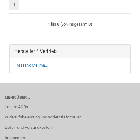
1
1
bis
8
(von insgesamt
8
)
Hersteller / Vertrieb
FM Frank Mellma...
MEHR ÜBER...
Unsere AGBs
Widerrufsbelehrung und Widerrufsformular
Liefer- und Versandkosten
Impressum