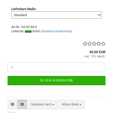
Lieferbare Maße:
Art.Nr.: 04-00184-0
Lieferzeit:
Sofort
(Ausland abweichend)
49,00 EUR
inkl. 19% MwSt.
IN DEN WARENKORB
Sortieren nach
pro Seite
Sortieren nach
48 pro Seite