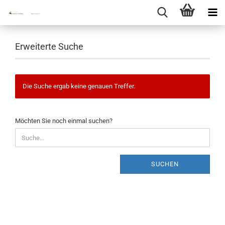
Erweiterte Suche
Die Suche ergab keine genauen Treffer.
MÖCHTEN
Möchten Sie noch einmal suchen?
SIE
NOCH
EINMAL
SUCHEN?
SUCHEN