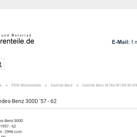
Sprache auswählen
E-Mai
Pass
Suche...
»
»
»
e
PKW Motorenteile
Daimler Benz
Daimler Benz W186/W188/W18
Konto e
Passwo
des-Benz 300D '57 - 62
es-Benz 300D
 1957 - 62
 : 2996 ccm