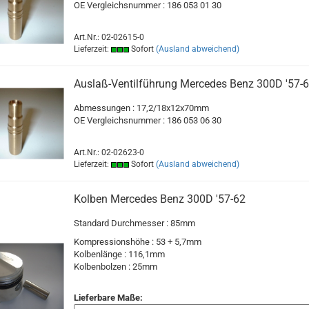
OE Vergleichsnummer : 186 053 01 30
Art.Nr.: 02-02615-0
Lieferzeit:
Sofort
(Ausland abweichend)
Auslaß-Ventilführung Mercedes Benz 300D '57-
Abmessungen : 17,2/18x12x70mm
OE Vergleichsnummer : 186 053 06 30
Art.Nr.: 02-02623-0
Lieferzeit:
Sofort
(Ausland abweichend)
Kolben Mercedes Benz 300D '57-62
Standard Durchmesser : 85mm
Kompressionshöhe : 53 + 5,7mm
Kolbenlänge : 116,1mm
Kolbenbolzen : 25mm
Lieferbare Maße: