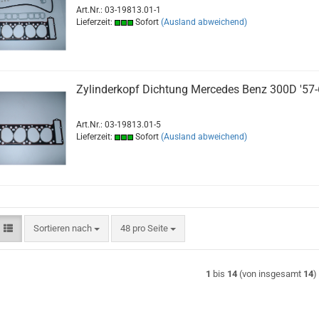
Art.Nr.: 03-19813.01-1
Lieferzeit:
Sofort
(Ausland abweichend)
Zylinderkopf Dichtung Mercedes Benz 300D '57
Art.Nr.: 03-19813.01-5
Lieferzeit:
Sofort
(Ausland abweichend)
Sortieren nach
pro Seite
Sortieren nach
48 pro Seite
1
bis
14
(von insgesamt
14
)