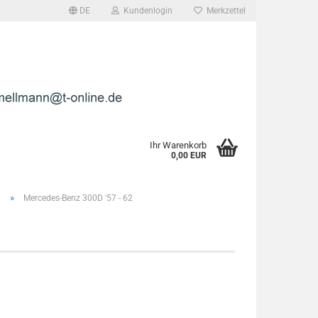
DE
Kundenlogin
Merkzettel
l
wort
Ihr Warenkorb
0,00 EUR
»
9
Mercedes-Benz 300D '57 - 62
rstellen
rt vergessen?