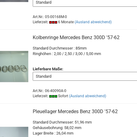
Art.Nr.: 05-00168M-0
Lieferzeit:
6 Monate
(Ausland abweichend)
Kolbenringe Mercedes Benz 300D '57-62
Standard Durchmesser : 85mm
Ringhöhen : 2,00 / 2,50 / 3,00 / 5,00 mm
Lieferbare Maße:
Art.Nr.: 06-40090A-0
Lieferzeit:
Sofort
(Ausland abweichend)
Pleuellager Mercedes Benz 300D '57-62
Standard Durchmesser: 51,96 mm
Gehäusebohrung: 58,02 mm
Lager Breite : 26,04 mm