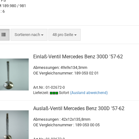
60 PS
M 189.980 / 981
: 6
Sortieren nach
pro Seite
Sortieren nach
48 pro Seite
Einlaß-Ventil Mercedes Benz 300D '57-62
Abmessungen: 49x9x134,3mm
OE Vergleichsnummer: 189 053 02 01
Art.Nr.: 01-02672-0
Lieferzeit:
Sofort
(Ausland abweichend)
Auslaß-Ventil Mercedes Benz 300D '57-62
Abmessungen : 42x12x135,8mm
OE Vergleichsnummer : 189 053 00 05