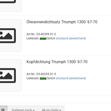
Ölwannendichtsatz Triumph 1300 '67-70
Art.Nr.: 03-40399.01-2
Lieferzeit:
Sofort
(Ausland abweichend)
Kopfdichtung Triumph 1300 '67-70
Art.Nr.: 03-40255.01-5
Lieferzeit:
Sofort
(Ausland abweichend)
Sortieren nach
pro Seite
Sortieren nach
48 pro Seite