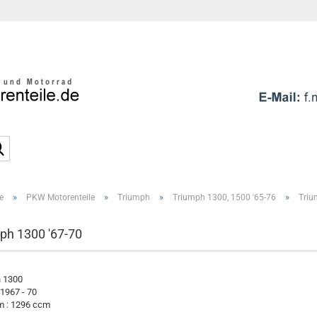
Sprache auswählen
E-Mai
Pass
Suche...
»
»
»
»
e
PKW Motorenteile
Triumph
Triumph 1300, 1500 '65-76
Triu
Konto e
Passwo
ph 1300 '67-70
 1300
 1967 - 70
 : 1296 ccm