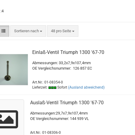
 :4
Sortieren nach
pro Seite
Sortieren nach
48 pro Seite
Einlaß-Ventil Triumph 1300 '67-70
Abmessungen: 33,2x7,9x107,4mm
OE Vergleichsnummer:
126 857 EC
Art.Nr.: 01-08354-0
Lieferzeit:
Sofort
(Ausland abweichend)
Auslaß-Ventil Triumph 1300 '67-70
Abmessungen:29,7x7,9x1
OE Vergleichsnummer: 144 939 VL
Art.Nr.: 01-08306-0