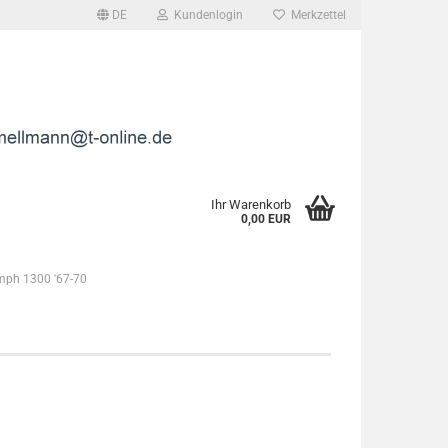
DE
Kundenlogin
Merkzettel
l
wort
Ihr Warenkorb
0,00 EUR
mph 1300 '67-70
rstellen
rt vergessen?