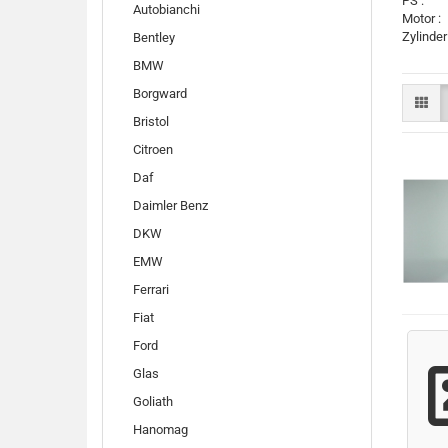
PS :
Autobianchi
Motor :
Zylinder
Bentley
BMW
Borgward
Bristol
Citroen
Daf
Daimler Benz
DKW
EMW
Ferrari
Fiat
Ford
Glas
Goliath
Hanomag