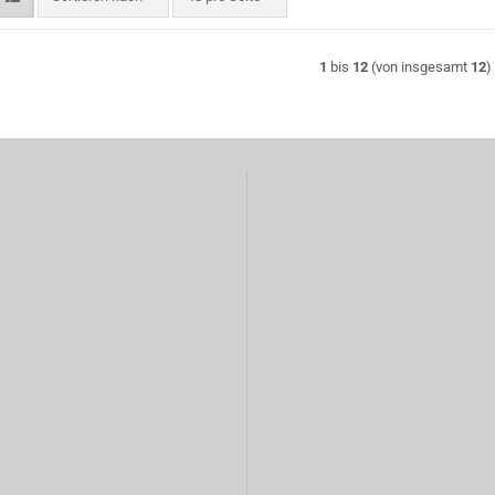
1
bis
12
(von insgesamt
12
)