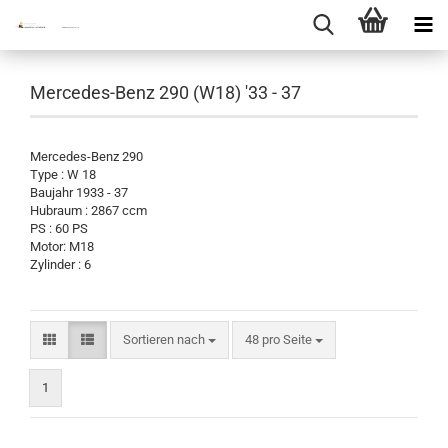
Mercedes-Benz 290 (W18) '33 - 37
Mercedes-Benz 290
Type : W 18
Baujahr 1933 - 37
Hubraum : 2867 ccm
PS : 60 PS
Motor: M18
Zylinder : 6
Sortieren nach
pro Seite
Sortieren nach
48 pro Seite
1