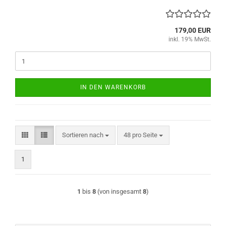
179,00 EUR
inkl. 19% MwSt.
IN DEN WARENKORB
Sortieren nach
pro Seite
Sortieren nach
48 pro Seite
1
1
bis
8
(von insgesamt
8
)