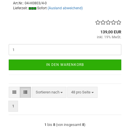
Art.Nr.: 04-H0803/4-0
Lieferzeit:
Sofort
(Ausland abweichend)
139,00 EUR
inkl. 19% MwSt.
IN DEN WARENKORB
Sortieren nach
pro Seite
Sortieren nach
48 pro Seite
1
1
bis
8
(von insgesamt
8
)