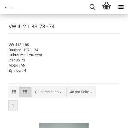
VW 412 1.8S '73 - 74
VW 412 1.8S
Baujahr : 1973 - 74
Hubraum : 1795 ccm
PS : 85 PS
Motor : AN
Zylinder : 4
Sortieren nach
pro Seite
Sortieren nach
48 pro Seite
1