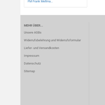
FM Frank Mellma...
MEHR ÜBER...
Unsere AGBs
Widerrufsbelehrung und Widerrufsformular
Liefer- und Versandkosten
Impressum
Datenschutz
Sitemap