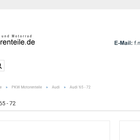
Sprache auswählen
E-Mai
Pass
Suche...
»
»
»
e
PKW Motorenteile
Audi
Audi '65 - 72
Konto e
Passwo
65 - 72