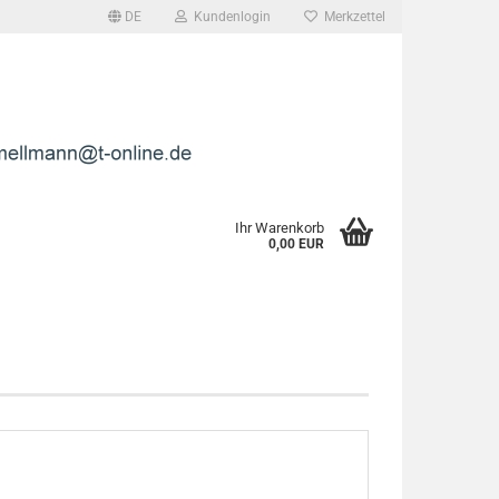
DE
Kundenlogin
Merkzettel
l
wort
Ihr Warenkorb
0,00 EUR
rstellen
rt vergessen?