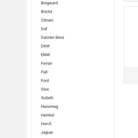
Borgward
Bristol
Citroen
Daf
Daimler Benz
DKW
EMW
Ferrari
Fiat
Ford
Glas
Goliath
Hanomag
Heinkel
Horch
Jaguar