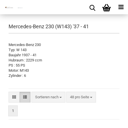
Mercedes-Benz 230 (W143) '37 - 41
Mercedes-Benz 230
Typ: W 143
Baujahr 1937 - 41
Hubraum : 2229 ccm
PS : 55 PS
Motor: M143
Zylinder : 6
Sortieren nach
pro Seite
Sortieren nach
48 pro Seite
1