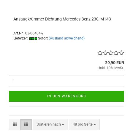
Ansaugkrümmer Dichtung Mercedes Benz 230, M143
Art.Nr.: 03-06404-9
Lieferzeit:
Sofort
(Ausland abweichend)
29,90 EUR
inkl. 19% MwSt.
IN DEN WARENKORB
Sortieren nach
pro Seite
Sortieren nach
48 pro Seite