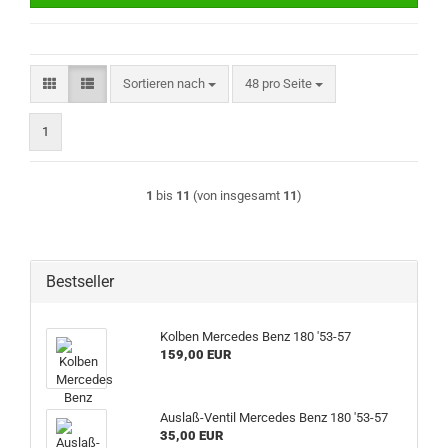
Sortieren nach
pro Seite
Sortieren nach
48 pro Seite
1
1
bis
11
(von insgesamt
11
)
Bestseller
Kolben Mercedes Benz 180 '53-57
159,00 EUR
Auslaß-Ventil Mercedes Benz 180 '53-57
35,00 EUR