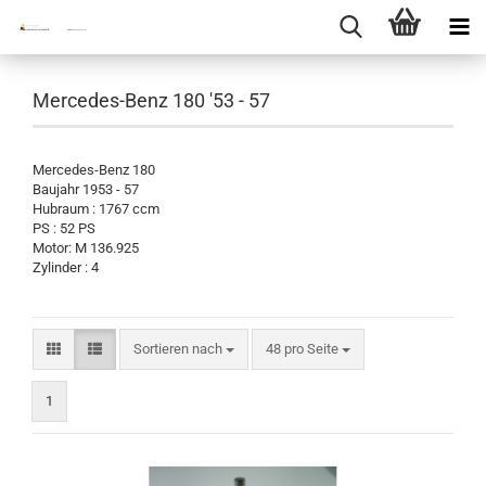
Mercedes-Benz 180 '53 - 57
Mercedes-Benz 180
Baujahr 1953 - 57
Hubraum : 1767 ccm
PS : 52 PS
Motor: M 136.925
Zylinder : 4
Sortieren nach
pro Seite
Sortieren nach
48 pro Seite
1