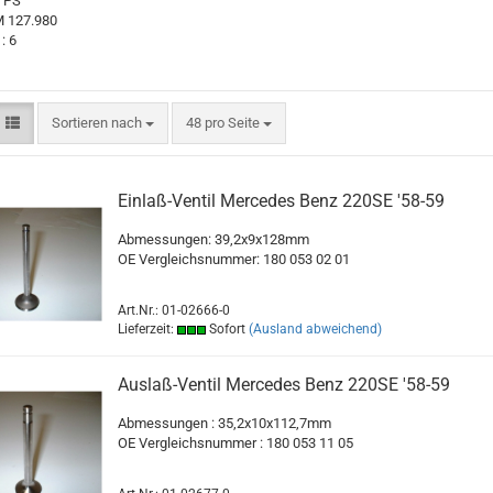
15 PS
M 127.980
: 6
Sortieren nach
pro Seite
Sortieren nach
48 pro Seite
Einlaß-Ventil Mercedes Benz 220SE '58-59
Abmessungen: 39,2x9x128mm
OE Vergleichsnummer: 180 053 02 01
Art.Nr.: 01-02666-0
Lieferzeit:
Sofort
(Ausland abweichend)
Auslaß-Ventil Mercedes Benz 220SE '58-59
Abmessungen : 35,2x10x112,7mm
OE Vergleichsnummer : 180 053 11 05