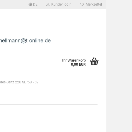
DE
Kundenlogin
Merkzettel
l
wort
Ihr Warenkorb
0,00 EUR
des-Benz 220 SE '58 - 59
rstellen
rt vergessen?