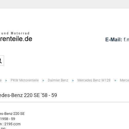
Sprache auswählen
E-Mai
Pass
Suche...
»
»
»
»
e
PKW Motorenteile
Daimler Benz
Mercedes Benz W128
Merce
Konto e
Passwo
des-Benz 220 SE '58 - 59
s-Benz 220 SE
 1958 - 59
 : 2195 ccm