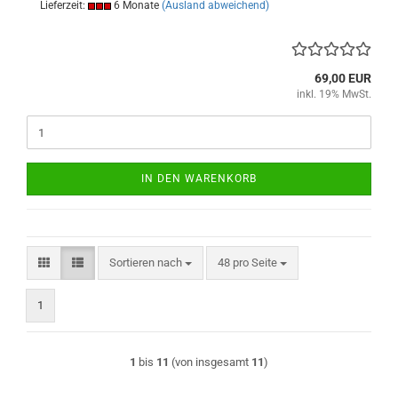
Lieferzeit:
6 Monate
(Ausland abweichend)
69,00 EUR
inkl. 19% MwSt.
IN DEN WARENKORB
Sortieren nach
pro Seite
Sortieren nach
48 pro Seite
1
1
bis
11
(von insgesamt
11
)