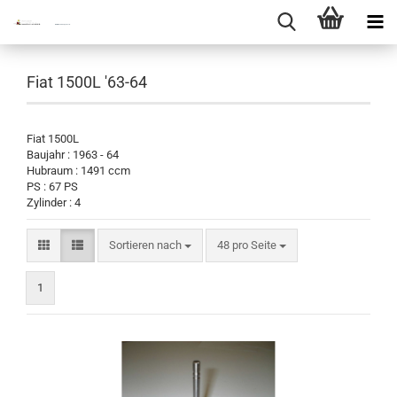
Fiat 1500L '63-64
Fiat 1500L
Baujahr : 1963 - 64
Hubraum : 1491 ccm
PS : 67 PS
Zylinder : 4
Sortieren nach
pro Seite
Sortieren nach
48 pro Seite
1