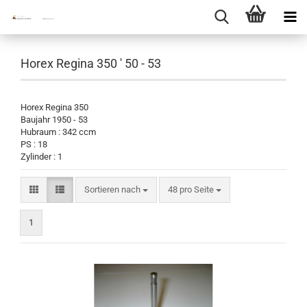
Horex Regina 350 ' 50 - 53
Horex Regina 350
Baujahr 1950 - 53
Hubraum : 342 ccm
PS : 18
Zylinder : 1
Sortieren nach
pro Seite
Sortieren nach
48 pro Seite
1