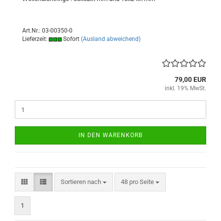
Art.Nr.: 03-00350-0
Lieferzeit:
Sofort
(Ausland abweichend)
79,00 EUR
inkl. 19% MwSt.
IN DEN WARENKORB
Sortieren nach
pro Seite
Sortieren nach
48 pro Seite
1