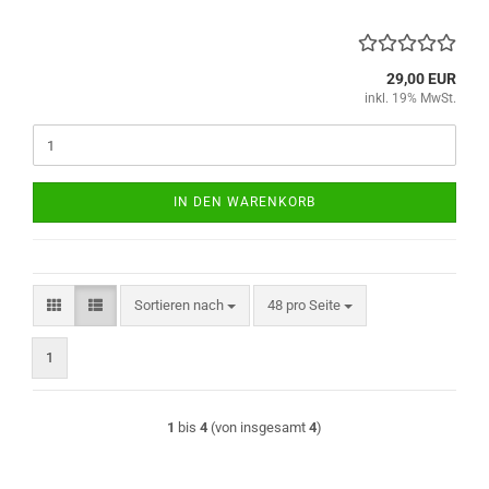
29,00 EUR
inkl. 19% MwSt.
IN DEN WARENKORB
Sortieren nach
pro Seite
Sortieren nach
48 pro Seite
1
1
bis
4
(von insgesamt
4
)