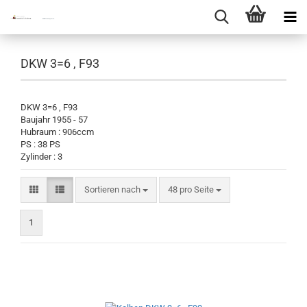
DKW 3=6 , F93
DKW 3=6 , F93
Baujahr 1955 - 57
Hubraum : 906ccm
PS : 38 PS
Zylinder : 3
Sortieren nach
pro Seite
Sortieren nach
48 pro Seite
1