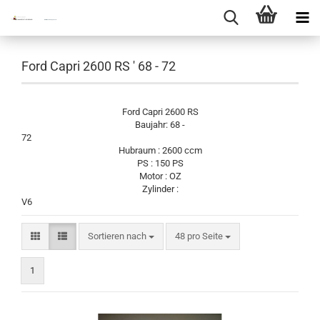
Ford Capri 2600 RS ' 68 - 72
Ford Capri 2600 RS
Baujahr: 68 -
72
Hubraum : 2600 ccm
PS : 150 PS
Motor : OZ
Zylinder :
V
Sortieren nach
pro Seite
Sortieren nach
48 pro Seite
1