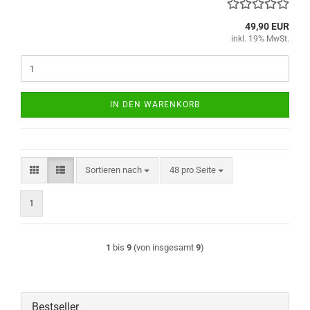
49,90 EUR
inkl. 19% MwSt.
IN DEN WARENKORB
Sortieren nach
pro Seite
Sortieren nach
48 pro Seite
1
1
bis
9
(von insgesamt
9
)
Bestseller