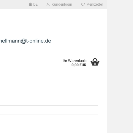
DE
Kundenlogin
Merkzettel
l
wort
Ihr Warenkorb
0,00 EUR
rstellen
rt vergessen?