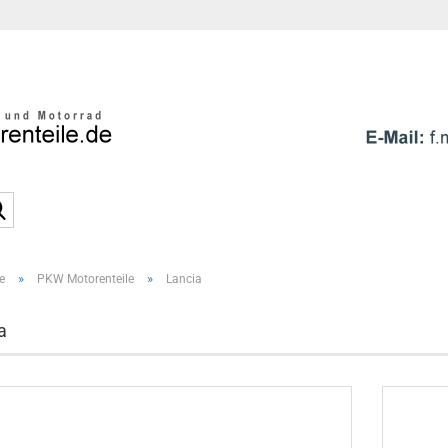
Sprache auswählen
E-Mai
Pass
Suche...
»
»
e
PKW Motorenteile
Lancia
Konto e
Passwo
a