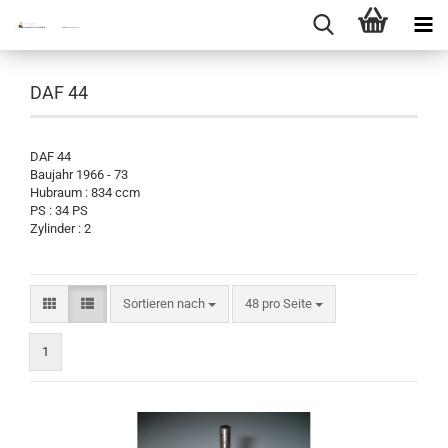
DAF 44
DAF 44
Baujahr 1966 - 73
Hubraum : 834 ccm
PS : 34 PS
Zylinder : 2
Sortieren nach
pro Seite
Sortieren nach
48 pro Seite
1