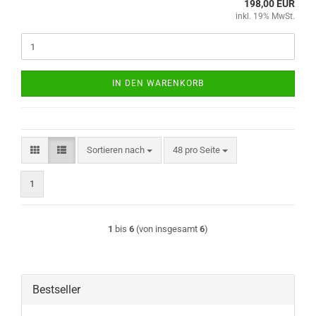
198,00 EUR
inkl. 19% MwSt.
IN DEN WARENKORB
Sortieren nach
pro Seite
Sortieren nach
48 pro Seite
1
1
bis
6
(von insgesamt
6
)
Bestseller