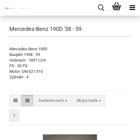
Mercedes-Benz 190D '58 - 59
Mercedes-Benz 190D
Baujahr 1958 - 59
Hubraum : 1897 ccm
PS : 50 PS
Motor: OM 621.910
Zylinder : 4
Sortieren nach
pro Seite
Sortieren nach
48 pro Seite
1