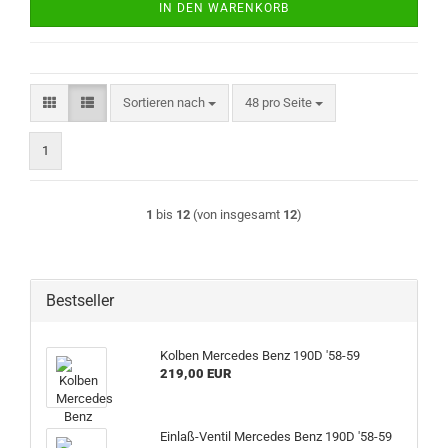
IN DEN WARENKORB
Sortieren nach
pro Seite
Sortieren nach
48 pro Seite
1
1
bis
12
(von insgesamt
12
)
Bestseller
Kolben Mercedes Benz 190D '58-59
219,00 EUR
Einlaß-Ventil Mercedes Benz 190D '58-59