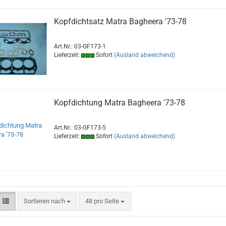
Kopfdichtsatz Matra Bagheera '73-78
Art.Nr.: 03-GF173-1
Lieferzeit:
Sofort
(Ausland abweichend)
Kopfdichtung Matra Bagheera '73-78
Art.Nr.: 03-GF173-5
Lieferzeit:
Sofort
(Ausland abweichend)
Sortieren nach
pro Seite
Sortieren nach
48 pro Seite