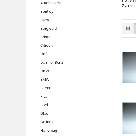
PS : 84
Autobianchi
Zylinder 
Bentley
BMW
Borgward
Bristol
Citroen
Daf
Daimler Benz
DKW
EMW
Ferrari
Fiat
Ford
Glas
Goliath
Hanomag