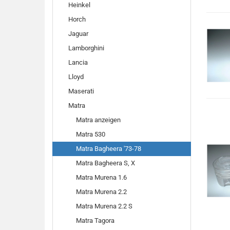
Heinkel
Horch
Jaguar
Lamborghini
Lancia
Lloyd
Maserati
Matra
Matra anzeigen
Matra 530
Matra Bagheera '73-78
Matra Bagheera S, X
Matra Murena 1.6
Matra Murena 2.2
Matra Murena 2.2 S
Matra Tagora