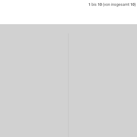
1
bis
10
(von insgesamt
10
)