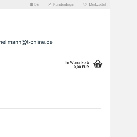
DE
Kundenlogin
Merkzettel
l
wort
Ihr Warenkorb
0,00 EUR
rstellen
rt vergessen?