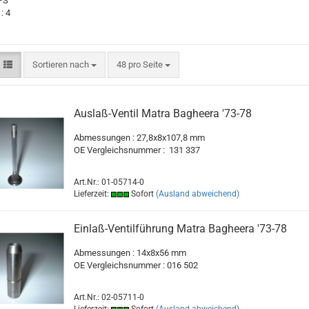
 PS
: 4
Sortieren nach
pro Seite
Sortieren nach
48 pro Seite
Auslaß-Ventil Matra Bagheera '73-78
Abmessungen : 27,8x8x107,8 mm
OE Vergleichsnummer : 131 337
Art.Nr.: 01-05714-0
Lieferzeit:
Sofort
(Ausland abweichend)
Einlaß-Ventilführung Matra Bagheera '73-78
Abmessungen : 14x8x56 mm
OE Vergleichsnummer : 016 502
Art.Nr.: 02-05711-0