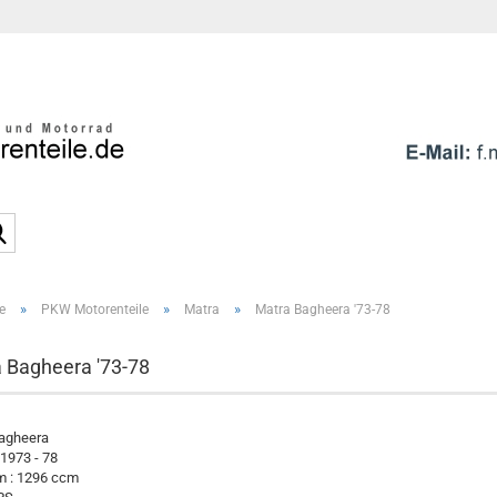
Sprache auswählen
E-Mai
Pass
Suche...
»
»
»
e
PKW Motorenteile
Matra
Matra Bagheera '73-78
Konto e
Passwo
 Bagheera '73-78
agheera
 1973 - 78
 : 1296 ccm