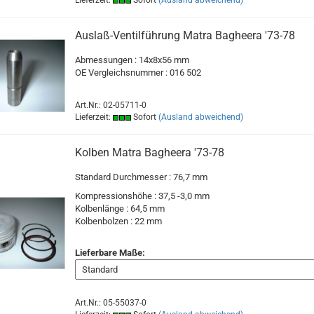
Lieferzeit:
Sofort
(Ausland abweichend)
Auslaß-Ventilführung Matra Bagheera '73-78
Abmessungen : 14x8x56 mm
OE Vergleichsnummer : 016 502
Art.Nr.: 02-05711-0
Lieferzeit:
Sofort
(Ausland abweichend)
Kolben Matra Bagheera '73-78
Standard Durchmesser : 76,7 mm
Kompressionshöhe : 37,5 -3,0 mm
Kolbenlänge : 64,5 mm
Kolbenbolzen : 22 mm
Lieferbare Maße:
Art.Nr.: 05-55037-0