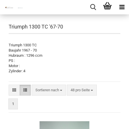
Triumph 1300 TC '67-70
Triumph 1300 TC
Baujahr 1967 - 70
Hubraum : 1296 ccm
PS :
Motor :
Zylinder :4
Sortieren nach
pro Seite
Sortieren nach
48 pro Seite
1