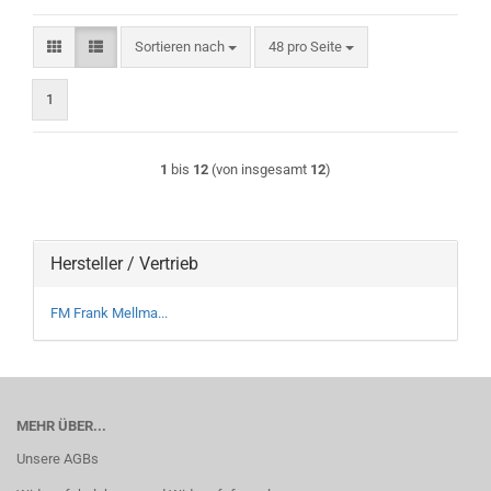
Sortieren nach
pro Seite
Sortieren nach
48 pro Seite
1
1
bis
12
(von insgesamt
12
)
Hersteller / Vertrieb
FM Frank Mellma...
MEHR ÜBER...
Unsere AGBs