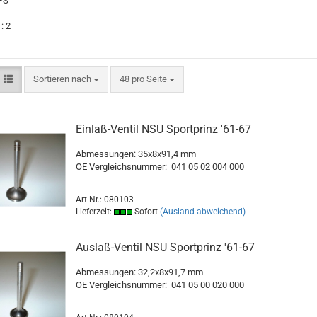
 PS
: 2
Sortieren nach
pro Seite
Sortieren nach
48 pro Seite
Einlaß-Ventil NSU Sportprinz '61-67
Abmessungen: 35x8x91,4 mm
OE Vergleichsnummer:
041 05 02 004 000
Art.Nr.: 080103
Lieferzeit:
Sofort
(Ausland abweichend)
Auslaß-Ventil NSU Sportprinz '61-67
Abmessungen: 32,2x8x91,7 mm
OE Vergleichsnummer: 041 05 00 020 000