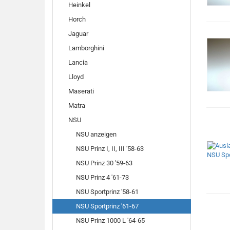
Heinkel
Horch
Jaguar
Lamborghini
Lancia
Lloyd
Maserati
Matra
NSU
NSU anzeigen
NSU Prinz I, II, III '58-63
NSU Prinz 30 '59-63
NSU Prinz 4 '61-73
NSU Sportprinz '58-61
NSU Sportprinz '61-67
NSU Prinz 1000 L '64-65