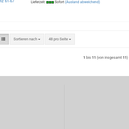
Lieferzeit:
Sofort
(Ausland abweichend)
Sortieren nach
pro Seite
Sortieren nach
48 pro Seite
1
bis
11
(von insgesamt
11
)