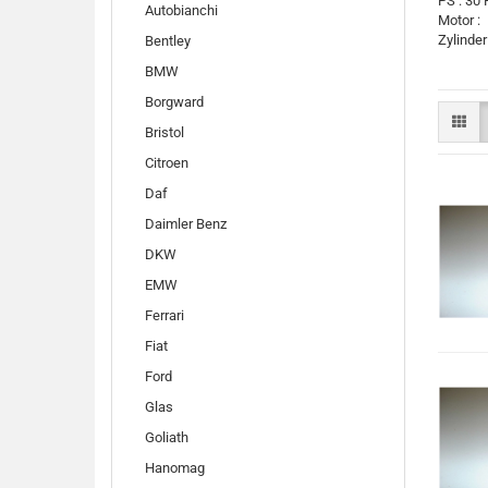
PS : 30
Autobianchi
Motor :
Zylinder 
Bentley
BMW
Borgward
Bristol
Citroen
Daf
Daimler Benz
DKW
EMW
Ferrari
Fiat
Ford
Glas
Goliath
Hanomag