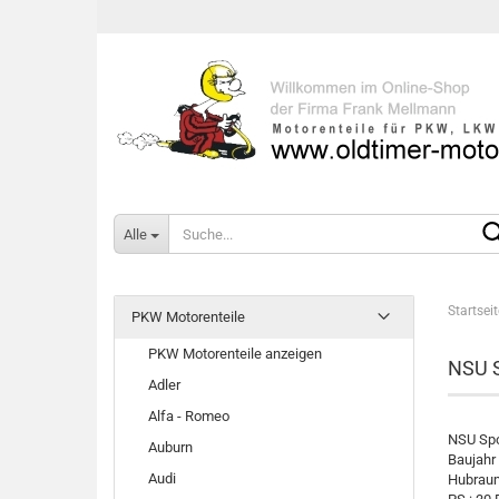
Alle
Startseit
PKW Motorenteile
PKW Motorenteile anzeigen
NSU S
Adler
Alfa - Romeo
NSU Spo
Auburn
Baujahr 
Audi
Hubraum