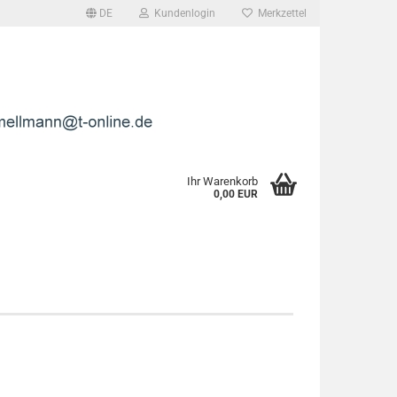
DE
Kundenlogin
Merkzettel
l
wort
Ihr Warenkorb
0,00 EUR
rstellen
rt vergessen?