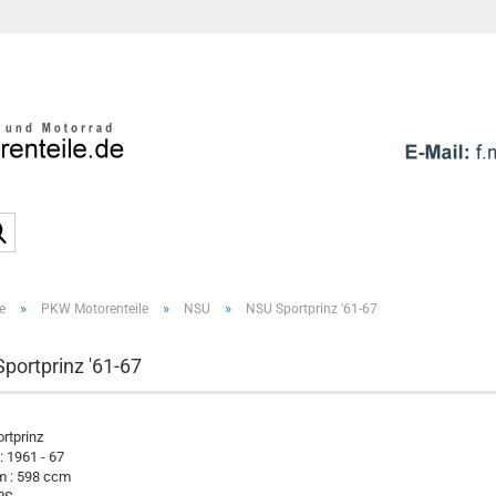
Sprache auswählen
E-Mai
Pass
Suche...
»
»
»
e
PKW Motorenteile
NSU
NSU Sportprinz '61-67
Konto e
Passwo
portprinz '61-67
rtprinz
: 1961 - 67
 : 598 ccm