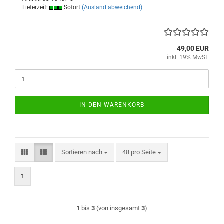
Lieferzeit:
Sofort
(Ausland abweichend)
49,00 EUR
inkl. 19% MwSt.
IN DEN WARENKORB
Sortieren nach
pro Seite
Sortieren nach
48 pro Seite
1
1
bis
3
(von insgesamt
3
)