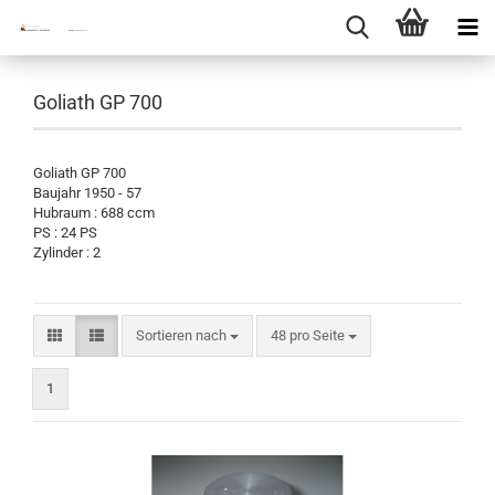
Goliath GP 700
Goliath GP 700
Baujahr 1950 - 57
Hubraum : 688 ccm
PS : 24 PS
Zylinder : 2
Sortieren nach
pro Seite
Sortieren nach
48 pro Seite
1