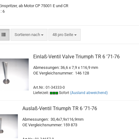
Einspritzer, ab Motor CP 75001 E und CR
: 6
Sortieren nach
pro Seite
Sortieren nach
48 pro Seite
Einlaß-Ventil Valve Triumph TR 6 '71-76
A
bmessungen: 36,6 x 7,9 x 116,9 mm
OE Vergleichsnummer:
146 128
Art.Nr.: 01-34333-0
Lieferzeit:
Sofort
(Ausland abweichend)
Auslaß-Ventil Triumph TR 6 '71-76
Abmessungen: 30,4x7,9x11
OE Vergleichsnummer: 159 873