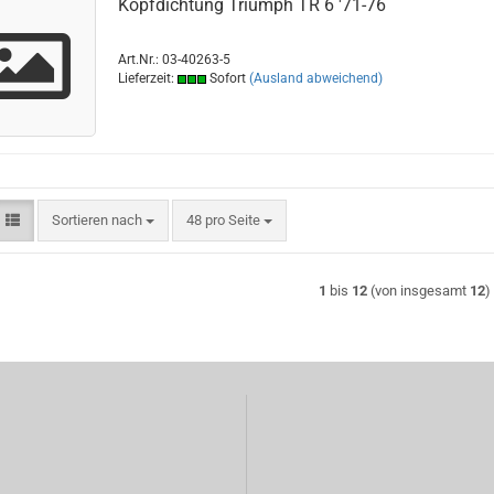
Kopfdichtung Triumph TR 6 '71-76
Art.Nr.: 03-40263-5
Lieferzeit:
Sofort
(Ausland abweichend)
Sortieren nach
pro Seite
Sortieren nach
48 pro Seite
1
bis
12
(von insgesamt
12
)