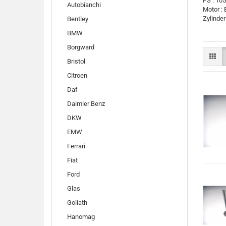
PS : 105
Autobianchi
Motor : 
Zylinder 
Bentley
BMW
Borgward
Bristol
Citroen
Daf
Daimler Benz
DKW
EMW
Ferrari
Fiat
Ford
Glas
Goliath
Hanomag