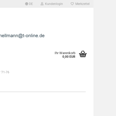
DE
Kundenlogin
Merkzettel
l
wort
Ihr Warenkorb
0,00 EUR
 '71-76
rstellen
rt vergessen?