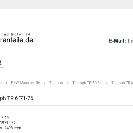
Sprache auswählen
E-Mai
Pass
Suche...
»
»
»
»
e
PKW Motorenteile
Triumph
Triumph TR '50-81
Triumph TR 6
Konto e
Passwo
ph TR 6 '71-76
 TR 6
 1971 - 76
 : 2498 ccm