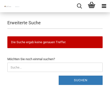
Erweiterte Suche
Die Suche ergab keine genauen Treffer.
MÖCHTEN
Möchten Sie noch einmal suchen?
SIE
NOCH
EINMAL
SUCHEN?
SUCHEN