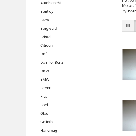
PS : 60
Autobianchi
Motor :
Zylinder 
Bentley
BMW
Borgward
Bristol
Citroen
Daf
Daimler Benz
DKW
EMW
Ferrari
Fiat
Ford
Glas
Goliath
Hanomag