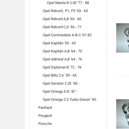
Opel Manta B 2.0E '77 - 88
Opel Rekord , P1, P2 '53 - 63
Opel Rekord A,B '63 - 66
Opel Rekord C,D '66 - 77
Opel Commodore A-B-C '67-82
Opel Kapitän '53 - 63
Opel Kapitän A,B '64 - 70
Opel Admiral A,B '64 - 76
Opel Diplomat B '72 - 78
Opel Blitz 2.6 `59 - 65
Opel Senator 2.2E `85 -
Opel Omega 3.0i `87 -
Opel Omega 2.3 Turbo Diesel `90 -
Panhard
Peugeot
Porsche