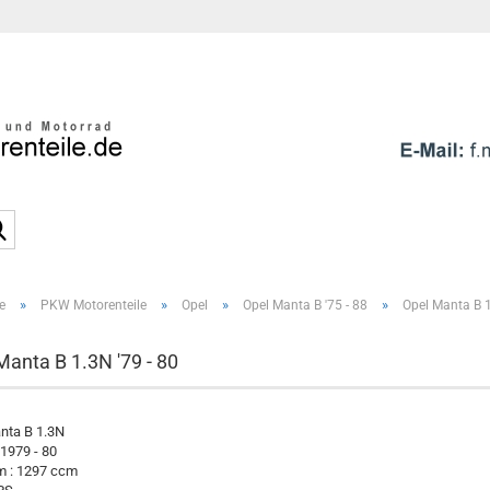
Sprache auswählen
E-Mai
Pass
Suche...
»
»
»
»
e
PKW Motorenteile
Opel
Opel Manta B '75 - 88
Opel Manta B 1
Konto e
Passwo
Manta B 1.3N '79 - 80
nta B 1.3N
 1979 - 80
 : 1297 ccm