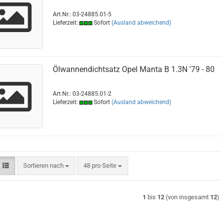
Art.Nr.: 03-24885.01-5
Lieferzeit:
Sofort
(Ausland abweichend)
Ölwannendichtsatz Opel Manta B 1.3N '79 - 80
Art.Nr.: 03-24885.01-2
Lieferzeit:
Sofort
(Ausland abweichend)
Sortieren nach
pro Seite
Sortieren nach
48 pro Seite
1
bis
12
(von insgesamt
12
)