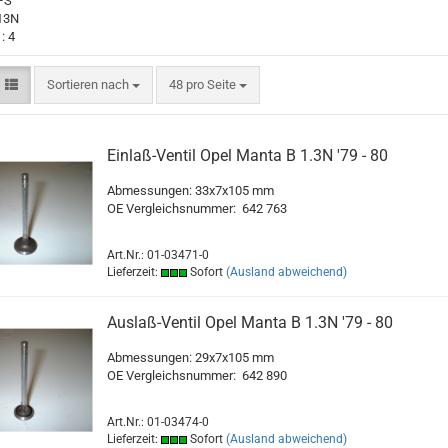
 PS
 13N
: 4
Sortieren nach
pro Seite
Sortieren nach
48 pro Seite
Einlaß-Ventil Opel Manta B 1.3N '79 - 80
Abmessungen: 33x7x105 mm
OE Vergleichsnummer:
642 763
Art.Nr.: 01-03471-0
Lieferzeit:
Sofort
(Ausland abweichend)
Auslaß-Ventil Opel Manta B 1.3N '79 - 80
Abmessungen: 29x7x105 mm
OE Vergleichsnummer: 642 890
Art.Nr.: 01-03474-0
Lieferzeit:
Sofort
(Ausland abweichend)