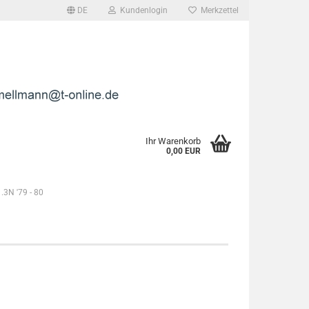
DE
Kundenlogin
Merkzettel
l
wort
Ihr Warenkorb
0,00 EUR
.3N '79 - 80
rstellen
rt vergessen?