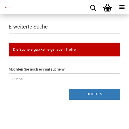
Erweiterte Suche
Die Suche ergab keine genauen Treffer.
MÖCHTEN
Möchten Sie noch einmal suchen?
SIE
NOCH
EINMAL
SUCHEN?
SUCHEN