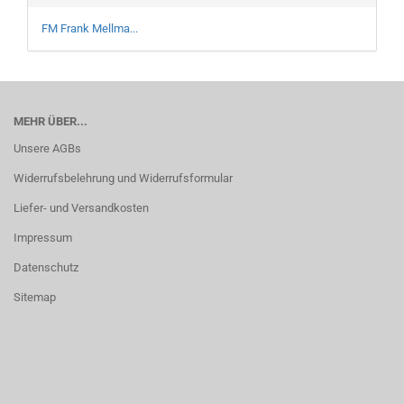
FM Frank Mellma...
MEHR ÜBER...
Unsere AGBs
Widerrufsbelehrung und Widerrufsformular
Liefer- und Versandkosten
Impressum
Datenschutz
Sitemap