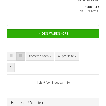
98,00 EUR
inkl. 19% MwSt.
IN DEN WARENKORB
Sortieren nach
pro Seite
Sortieren nach
48 pro Seite
1
1
bis
9
(von insgesamt
9
)
Hersteller / Vertrieb