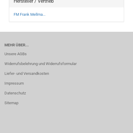
Hersteller / Vertrieb
FM Frank Mellma...
MEHR ÜBER...
Unsere AGBs
Widerrufsbelehrung und Widerrufsformular
Liefer- und Versandkosten
Impressum
Datenschutz
Sitemap