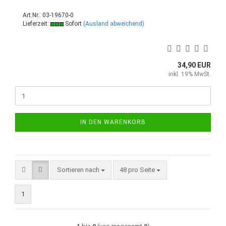
Art.Nr.: 03-19670-0
Lieferzeit:
Sofort
(Ausland abweichend)
34,90 EUR
inkl. 19% MwSt.
IN DEN WARENKORB
Sortieren nach
pro Seite
Sortieren nach
48 pro Seite
1