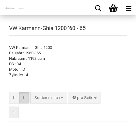
VW Karmann-Ghia 1200 '60 - 65
VW Karmann - Ghia 1200
Baujahr : 1960 - 65
Hubraum : 1192 ccm
PS : 34
Motor : D
Zylinder : 4
Sortieren nach
pro Seite
Sortieren nach
48 pro Seite
1