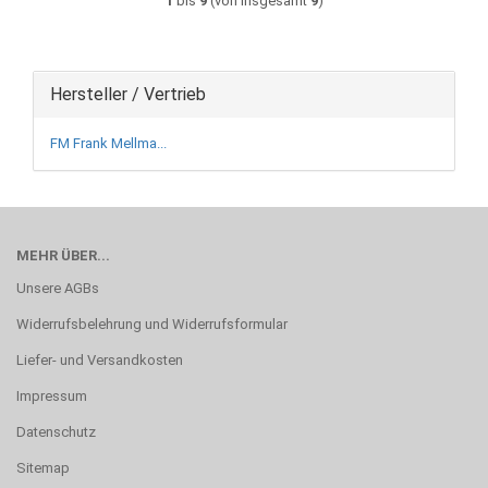
1
bis
9
(von insgesamt
9
)
Hersteller / Vertrieb
FM Frank Mellma...
MEHR ÜBER...
Unsere AGBs
Widerrufsbelehrung und Widerrufsformular
Liefer- und Versandkosten
Impressum
Datenschutz
Sitemap