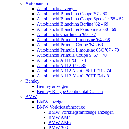
Autobianchi
Autobianchi anzeigen
Autobianchi Bianchina Coupe '57 - 60
Autobianchi Bianchina Coupe Speciale '58 - 62
Autobianchi Bianchina Berlina '62 - 69
Autobianchi Bianchina Panoramica '60 - 69
Autobianchi Giardiniera '69 - 77
Autobianchi Primula Limousine '64 - 68
Autobianchi Primula Coupe '64 - 68
Autobianchi Primula Limousine 65C '67 - 70
Autobianchi Primula Coupe S '67 - 70
Autobianchi A 111 '68 - 73
Autobianchi A 112 '69 - 86
Autobianchi A 112 Abarth 58HP '71 - 74
Autobianchi A 112 Abarth 70HP '74 - 81
Bentley
Bentley anzeigen
Bentley R-Type Continental '52 - 55
BMW
BMW anzeigen
BMW Vorkriegsfahrzeuge
BMW Vorkriegsfahrzeuge anzeigen
BMW AM4
BMW AM6
BMW 303